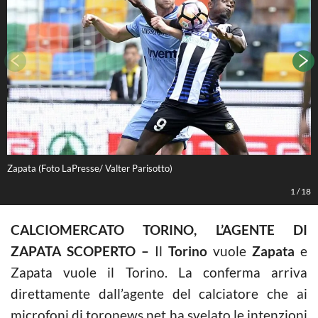
Zapata (Foto LaPresse/ Valter Parisotto)
L
1
/
18
CALCIOMERCATO TORINO, L’AGENTE DI
ZAPATA SCOPERTO –
Il
Torino
vuole
Zapata
e
Zapata vuole il Torino. La conferma arriva
direttamente dall’agente del calciatore che ai
microfoni di toronews.net ha svelato le intenzioni