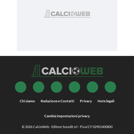
Chi siamo
Redazione e Contatti
Privacy
Note legali
Cambia impostazioni privacy
© 2026
CalcioWeb
- Editore Socedit srl - P.iva/CF 02901400800