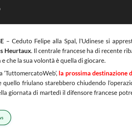
)
SE
– Ceduto Felipe alla Spal, l’Udinese si appres
s Heurtaux
. Il centrale francese ha di recente r
 e che la sua volontà è quella di giocare.
a ‘TuttomercatoWeb’,
la prossima destinazione 
e quello friulano starebbero chiudendo l’operazi
nella giornata di martedì il difensore francese pot
ws