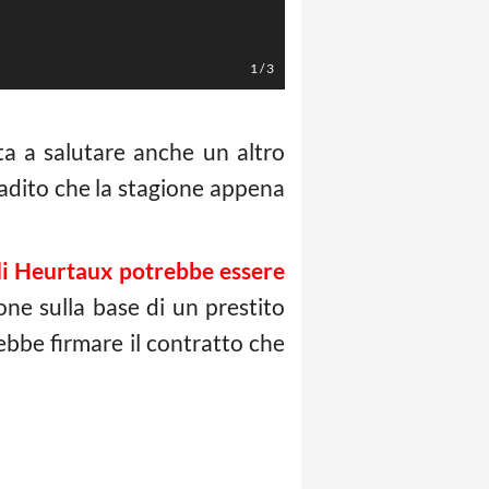
LaPresse - Alessandro Fiocchi
1
/
3
ta a salutare anche un altro
ibadito che la stagione appena
di Heurtaux potrebbe essere
one sulla base di un prestito
rebbe firmare il contratto che