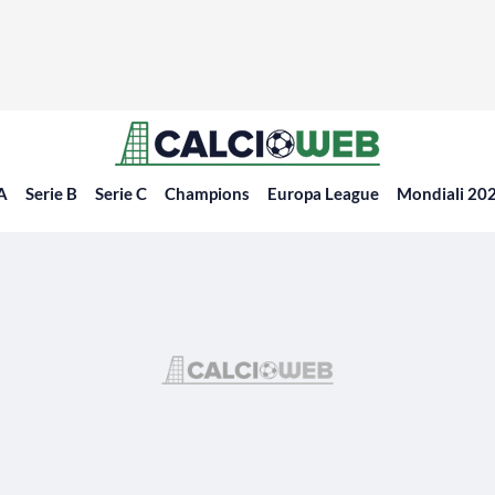
 A
Serie B
Serie C
Champions
Europa League
Mondiali 20