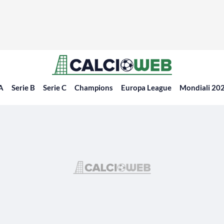
 A
Serie B
Serie C
Champions
Europa League
Mondiali 20