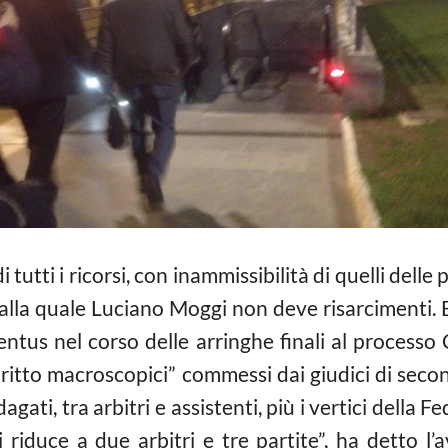
tutti i ricorsi, con inammissibilità di quelli delle p
alla quale Luciano Moggi non deve risarcimenti. E’ 
entus nel corso delle arringhe finali al processo 
diritto macroscopici” commessi dai giudici di se
agati, tra arbitri e assistenti, più i vertici della
 riduce a due arbitri e tre partite”, ha detto l’