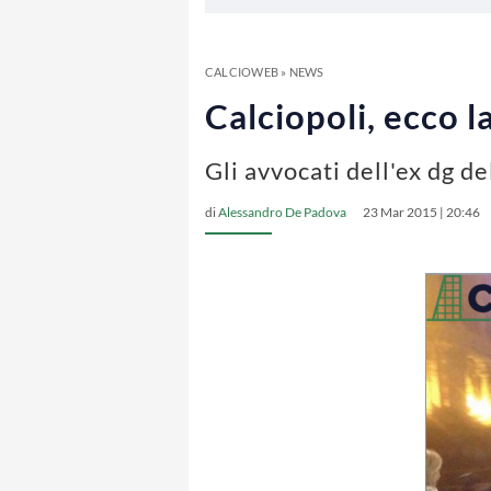
CALCIOWEB
»
NEWS
Calciopoli, ecco l
Gli avvocati dell'ex dg d
di
Alessandro De Padova
23 Mar 2015 | 20:46