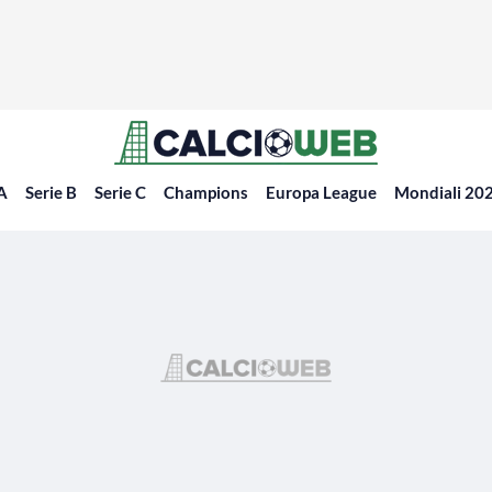
 A
Serie B
Serie C
Champions
Europa League
Mondiali 20