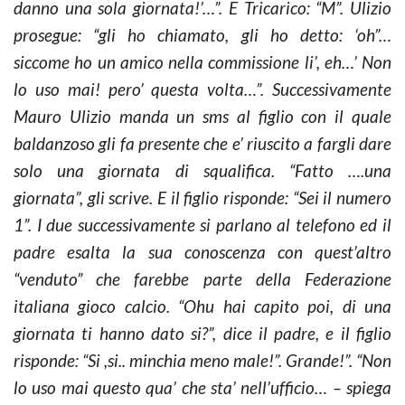
danno una sola giornata!’…”. E Tricarico: “M”. Ulizio
prosegue: “gli ho chiamato, gli ho detto: ‘oh”…
siccome ho un amico nella commissione li’, eh…’ Non
lo uso mai! pero’ questa volta…”. Successivamente
Mauro Ulizio manda un sms al figlio con il quale
baldanzoso gli fa presente che e’ riuscito a fargli dare
solo una giornata di squalifica. “Fatto ….una
giornata”, gli scrive. E il figlio risponde: “Sei il numero
1”. I due successivamente si parlano al telefono ed il
padre esalta la sua conoscenza con quest’altro
“venduto” che farebbe parte della Federazione
italiana gioco calcio. “Ohu hai capito poi, di una
giornata ti hanno dato si?”, dice il padre, e il figlio
risponde: “Si ,si.. minchia meno male!”. Grande!”. “Non
lo uso mai questo qua’ che sta’ nell’ufficio… – spiega