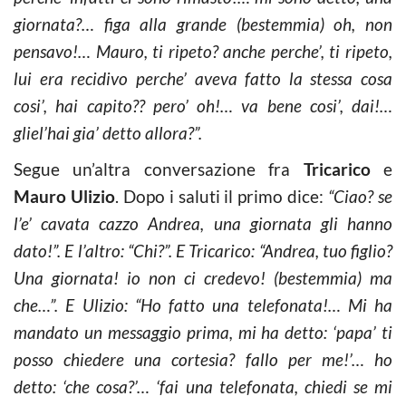
giornata?… figa alla grande (bestemmia) oh, non
pensavo!… Mauro, ti ripeto? anche perche’, ti ripeto,
lui era recidivo perche’ aveva fatto la stessa cosa
cosi’, hai capito?? pero’ oh!… va bene cosi’, dai!…
gliel’hai gia’ detto allora?”.
Segue un’altra conversazione fra
Tricarico
e
Mauro Ulizio
. Dopo i saluti il primo dice:
“Ciao? se
l’e’ cavata cazzo Andrea, una giornata gli hanno
dato!”. E l’altro: “Chi?”. E Tricarico: “Andrea, tuo figlio?
Una giornata! io non ci credevo! (bestemmia) ma
che…”. E Ulizio: “Ho fatto una telefonata!… Mi ha
mandato un messaggio prima, mi ha detto: ‘papa’ ti
posso chiedere una cortesia? fallo per me!’… ho
detto: ‘che cosa?’… ‘fai una telefonata, chiedi se mi