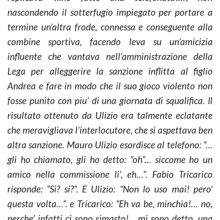
nascondendo il sotterfugio impiegato per portare a
termine un’altra frode, connessa e conseguente alla
combine sportiva, facendo leva su un’amicizia
influente che vantava nell’amministrazione della
Lega per alleggerire la sanzione inflitta al figlio
Andrea e fare in modo che il suo gioco violento non
fosse punito con piu’ di una giornata di squalifica. Il
risultato ottenuto da Ulizio era talmente eclatante
che meravigliava l’interlocutore, che si aspettava ben
altra sanzione. Mauro Ulizio esordisce al telefono: “…
gli ho chiamato, gli ho detto: “oh”… siccome ho un
amico nella commissione li’, eh…”. Fabio Tricarico
risponde: “Si? si?”. E Ulizio: “Non lo uso mai! pero’
questa volta…”. e Tricarico: “Eh va be, minchia!… no,
perche’ infatti ci sono rimasto!… mi sono detto, una