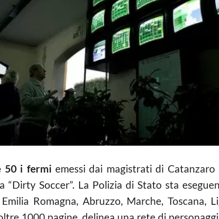
e 50 i fermi
emessi dai magistrati di Catanzaro n
Dirty Soccer”. La Polizia di Stato sta eseguend
, Emilia Romagna, Abruzzo, Marche, Toscana, Lig
ltre 1000 pagine, delinea una rete di personaggi