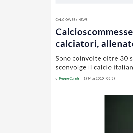
CALCIOWEB
»
NEWS
Calcioscommesse, 
calciatori, allena
Sono coinvolte oltre 30 s
sconvolge il calcio italia
di
Peppe Caridi
19 Mag 2015 | 08:39