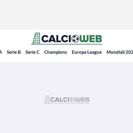
 A
Serie B
Serie C
Champions
Europa League
Mondiali 20