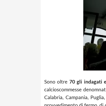
Sono oltre
70 gli indagati 
calcioscommesse denomnata “
Calabria, Campania, Puglia
provvedimento di fermo, di o