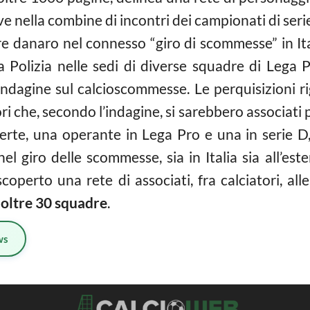
ve nella combine di incontri dei campionati di seri
tire danaro nel connesso “giro di
scommesse
” in I
a Polizia nelle sedi di diverse squadre di Lega
l’indagine sul calcioscommesse. Le perquisizioni r
tori che, secondo l’indagine, si sarebbero associati 
erte, una operante in Lega Pro e una in serie D,
nel giro delle
scommesse
, sia in Italia sia all’e
perto una rete di associati, fra calciatori, alle
e
oltre 30 squadre
.
ws