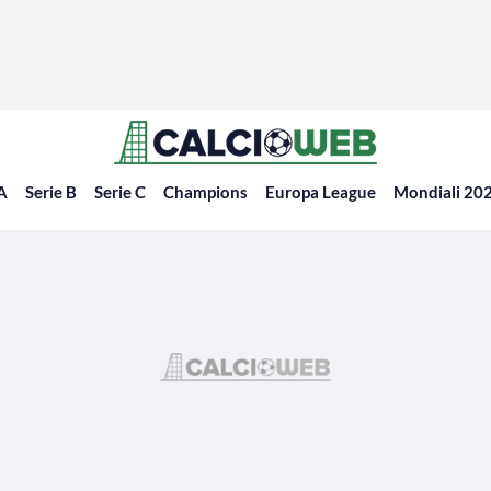
 A
Serie B
Serie C
Champions
Europa League
Mondiali 20