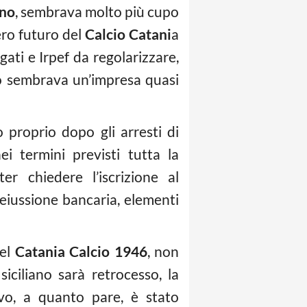
ino
, sembrava molto più cupo
tero futuro del
Calcio Catani
a
gati e Irpef da regolarizzare,
to sembrava un’impresa quasi
 proprio dopo gli arresti di
i termini previsti tutta la
r chiedere l’iscrizione al
deiussione bancaria, elementi
del
Catania Calcio 1946
, non
iciliano sarà retrocesso, la
ivo, a quanto pare, è stato