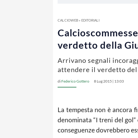
CALCIOWEB
»
EDITORIALI
Calcioscommesse, i
verdetto della Gi
Arrivano segnali incoraggi
attendere il verdetto dell
di
Federico Gottero
8 Lug 2015 | 13:03
La tempesta non è ancora fi
denominata “I treni del gol” 
conseguenze dovrebbero esser