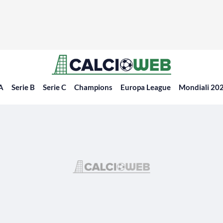
 A
Serie B
Serie C
Champions
Europa League
Mondiali 20