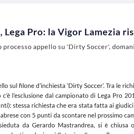
Lega Pro: la Vigor Lamezia ri
processo appello su 'Dirty Soccer', doman
llo sul filone d’inchiesta ‘Dirty Soccer’. Tra le ric
lo c’è l’esclusione dal campionato di Lega Pro 2
ti): stessa richiesta che era stata fatta ai giud
calabrese con 5 punti da scontare nel prossimo c
esieduta da Gerardo Mastrandrea, si è chiusa or