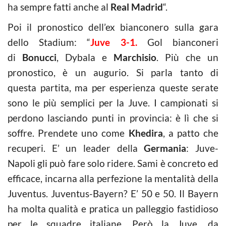
ha sempre fatti anche al
Real
Madrid
“.
Poi il pronostico dell’ex bianconero sulla gara
dello Stadium: “
Juve 3-1.
Gol bianconeri
di
Bonucci
, Dybala e
Marchisio
. Più che un
pronostico, è un augurio. Si parla tanto di
questa partita, ma per esperienza queste serate
sono le più semplici per la Juve. I campionati si
perdono lasciando punti in provincia: è lì che si
soffre. Prendete uno come
Khedira
, a patto che
recuperi. E’ un leader della
Germania
: Juve-
Napoli gli può fare solo ridere. Sami è concreto ed
efficace, incarna alla perfezione la mentalità della
Juventus. Juventus-Bayern? E’ 50 e 50. Il Bayern
ha molta qualità e pratica un palleggio fastidioso
per le squadre italiane. Però la Juve, da