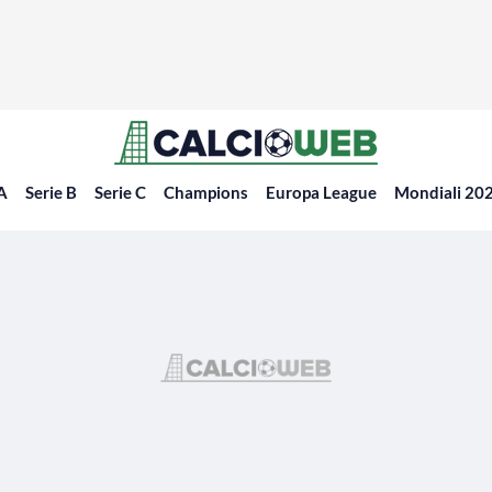
 A
Serie B
Serie C
Champions
Europa League
Mondiali 20