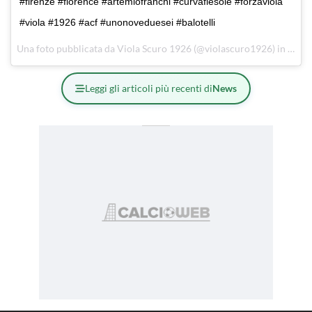
#firenze #florence #artemiofranchi #curvafiesole #forzaviola
#viola #1926 #acf #unonoveduesei #balotelli
Una foto pubblicata da Viola Scuro 1926 (@violascuro1926) in data:
Leggi gli articoli più recenti di
News