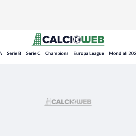
 A
Serie B
Serie C
Champions
Europa League
Mondiali 20