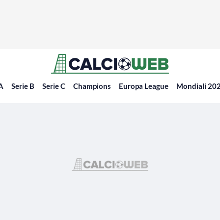
 A
Serie B
Serie C
Champions
Europa League
Mondiali 20