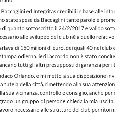
 club.
Baccaglini ed Integritas credibili in base alle info
no state spese da Baccaglini tante parole e prome
o di quanto sottoscritto il 24/2/2017 e valido sotto 
ssario allo sviluppo del club né a quello relativo 
arlava di 150 milioni di euro, dei quali 40 nel club e
stampa odierna, ieri l’accordo non è stato conclu
cano tutti gli altri presupposti di garanzia per i tif
ndaco Orlando, e mi metto a sua disposizione inv
 tutela della città, rimettendo alla sua attenzion
la sua vicinanza, controllo e consiglio, anche per e
rado un gruppo di persone chieda la mia uscita,
avoro necessario alle strutture del club per ritorna