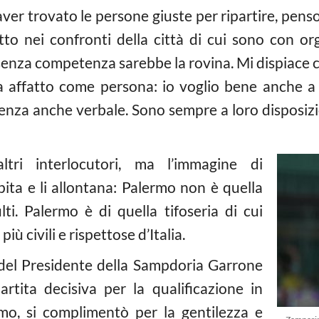
ver trovato le persone giuste per ripartire, pen
tto nei confronti della città di cui sono con org
 senza competenza sarebbe la rovina. Mi dispiace ch
affatto come persona: io voglio bene anche a l
olenza anche verbale. Sono sempre a loro disposi
tri interlocutori, ma l’immagine di
ita e li allontana: Palermo non è quella
lti. Palermo è di quella tifoseria di cui
ù civili e rispettose d’Italia.
 del Presidente della Sampdoria Garrone
rtita decisiva per la qualificazione in
o, si complimentò per la gentilezza e