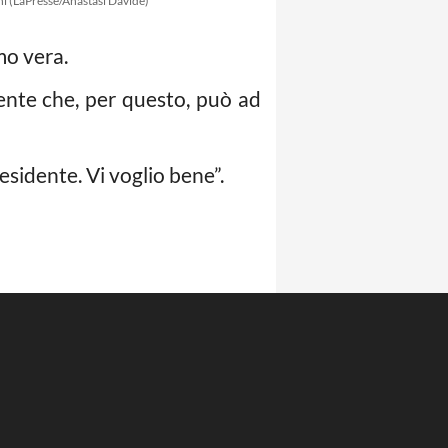
i (LaPresse/Anastasi Davide)
mo vera.
ente che, per questo, può ad
sidente. Vi voglio bene”.