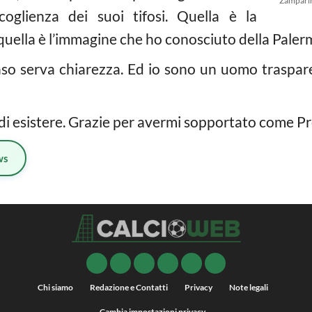
Zamparin
ccoglienza dei suoi tifosi. Quella è la
, quella è l’immagine che ho conosciuto della Paler
nso serva chiarezza. Ed io sono un uomo traspar
di esistere. Grazie per avermi sopportato come Pre
ws
Chi siamo
Redazione e Contatti
Privacy
Note legali
Cambia impostazioni privacy