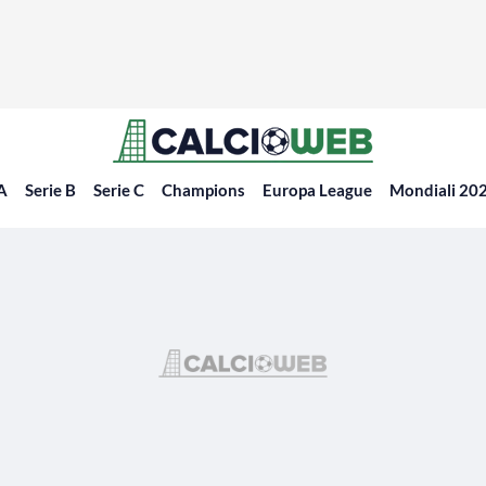
 A
Serie B
Serie C
Champions
Europa League
Mondiali 20