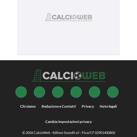
Chi siamo
Redazione e Contatti
Privacy
Note legali
Cambia impostazioni privacy
© 2026
CalcioWeb
- Editore Socedit srl - P.iva/CF 02901400800