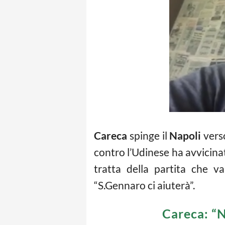
Careca
spinge il
Napoli
verso
contro l’Udinese ha avvicinat
tratta della partita che v
“S.Gennaro ci aiuterà”.
Careca: “N