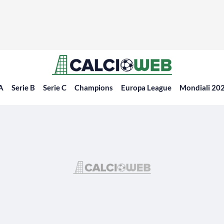
 A
Serie B
Serie C
Champions
Europa League
Mondiali 20