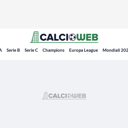
 A
Serie B
Serie C
Champions
Europa League
Mondiali 20