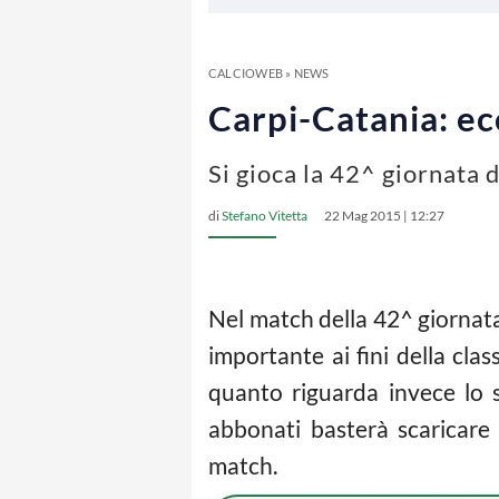
CALCIOWEB
»
NEWS
Carpi-Catania: ec
Si gioca la 42^ giornata 
di
Stefano Vitetta
22 Mag 2015 | 12:27
Nel match della 42^ giornata
importante ai fini della clas
quanto riguarda invece lo 
abbonati basterà scaricare
match.