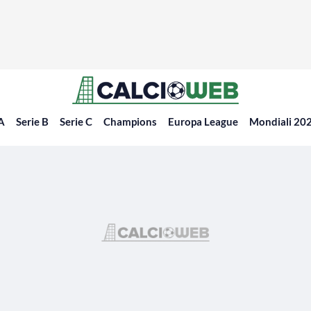
 A
Serie B
Serie C
Champions
Europa League
Mondiali 20