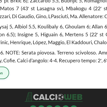
′ pt Brkic 6); Zaccardo 5.5, Bubnjic 5, Romagnoli 6
; Matos 7 (43′ st Lasagna sv), Mbakogu 4 (22′ st 
zzari, Di Gaudio, Gino, LPasciuti, Ma. Allenatore: C
saj 5, Albiol 5.5, Koulibaly 6, Ghoulam 6; Allan 6,
jon 6.5); Insigne 5, Higuain 6, Mertens 5 (22′ st 
trinic, Henrique, López, Maggio, El Kaddouri, Chalo
6. NOTE: Serata piovosa. Terreno scivoloso. Ammo
 Cofie. Calci d’angolo: 4-4. Recupero tempo: 2′, 6′
ws