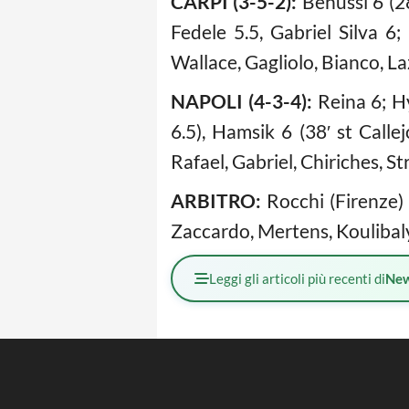
CARPI (3-5-2):
Benussi 6 (28
Fedele 5.5, Gabriel Silva 6
Wallace, Gagliolo, Bianco, La
NAPOLI (4-3-4):
Reina 6; Hy
6.5), Hamsik 6 (38′ st Calle
Rafael, Gabriel, Chiriches, S
ARBITRO:
Rocchi (Firenze) 
Zaccardo, Mertens, Koulibaly,
Leggi gli articoli più recenti di
Ne