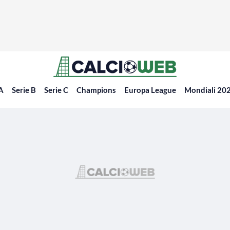
 A
Serie B
Serie C
Champions
Europa League
Mondiali 20