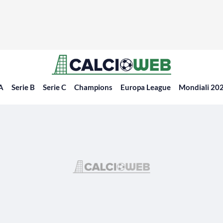
 A
Serie B
Serie C
Champions
Europa League
Mondiali 20