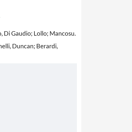
i
co, Di Gaudio; Lollo; Mancosu.
nelli, Duncan; Berardi,