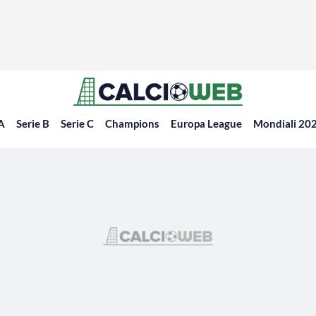
 A
Serie B
Serie C
Champions
Europa League
Mondiali 20