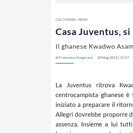
CALCIOWEB
»
NEWS
Casa Juventus, s
Il ghanese Kwadwo Asamo
di
Francesco Gregorace
10 Mag 2015 | 15:57
La Juventus ritrova Kwad
centrocampista ghanese è t
iniziato a preparare il rito
Allegri dovrebbe proporre da
assenza. Insieme a lui tutt