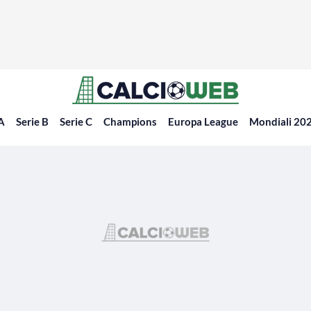
 A
Serie B
Serie C
Champions
Europa League
Mondiali 20