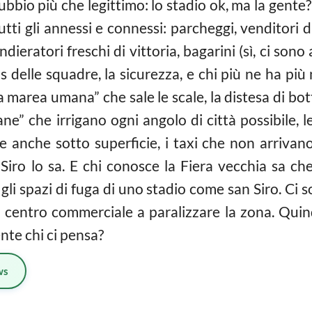
bio più che legittimo: lo stadio ok, ma la gente? Sì
tutti gli annessi e connessi: parcheggi, venditori d
ndieratori freschi di vittoria, bagarini (sì, ci sono
s delle squadre, la sicurezza, e chi più ne ha più
la marea umana” che sale le scale, la distesa di b
ne” che irrigano ogni angolo di città possibile, l
 e anche sotto superficie, i taxi che non arrivan
iro lo sa. E chi conosce la Fiera vecchia sa che 
gli spazi di fuga di uno stadio come san Siro. Ci 
o centro commerciale a paralizzare la zona. Quin
nte chi ci pensa?
ws