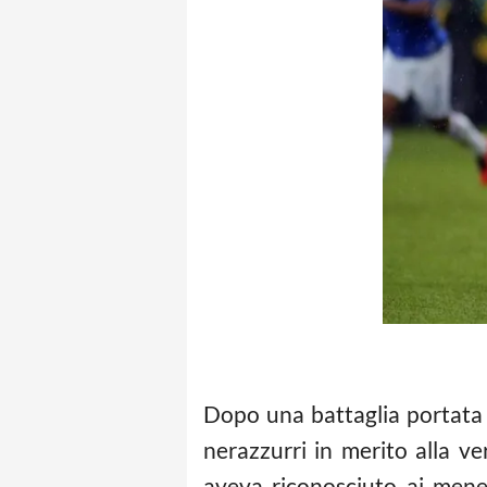
Dopo una battaglia portata a
nerazzurri in merito alla v
aveva riconosciuto ai meneg