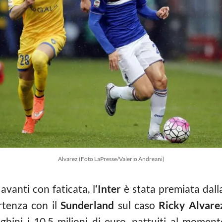
Alvarez (Foto LaPresse/Valerio Andreani)
vanti con faticata, l
‘Inter
è stata premiata dall
ertenza con il
Sunderland
sul caso
Ricky Alvare
hini i 10,5 milioni di euro, pattuiti al momento