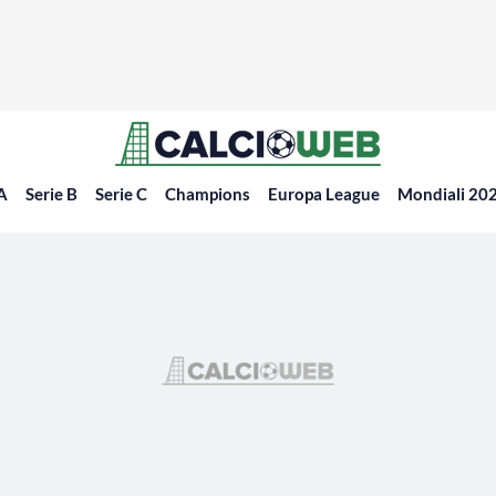
 A
Serie B
Serie C
Champions
Europa League
Mondiali 20