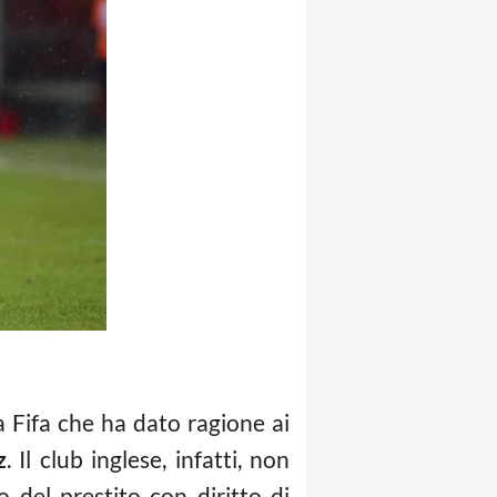
a Fifa che ha dato ragione ai
z
. Il club inglese, infatti, non
 del prestito con diritto di