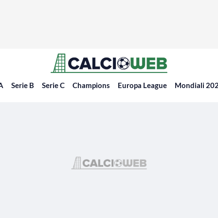
 A
Serie B
Serie C
Champions
Europa League
Mondiali 20