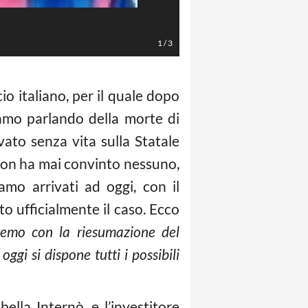
1
/
3
cio italiano, per il quale dopo
iamo parlando della morte di
ato senza vita sulla Statale
 non ha mai convinto nessuno,
amo arrivati ad oggi, con il
to ufficialmente il caso. Ecco
emo con la riesumazione del
gi si dispone tutti i possibili
abella Internò, e l’investitore