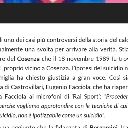
di uno dei casi più controversi della storia del cal
nalmente una svolta per arrivare alla verità. St
re del
Cosenza
che il 18 novembre 1989 fu trov
, proprio vicino a Cosenza. L’ipotesi del suicidio
amiglia ha chiesto giustizia a gran voce. Così si
di Castrovillari, Eugenio Facciola, che ha riaper
da Facciola ai microfoni di ‘
Rai Sport’:
“
Proceder
rché vogliamo approfondire con le tecniche di cui og
uicidio, non è ipotizzabile come un suicidio”.
 va aggiunto che la fidanzata di
Bergamini
, Is