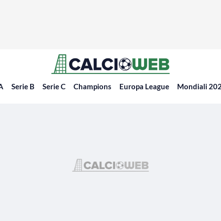
 A
Serie B
Serie C
Champions
Europa League
Mondiali 20