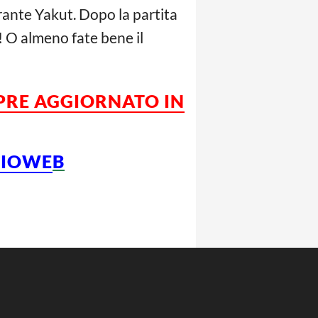
orante Yakut. Dopo la partita
i! O almeno fate bene il
MPRE AGGIORNATO IN
CIOWE
B