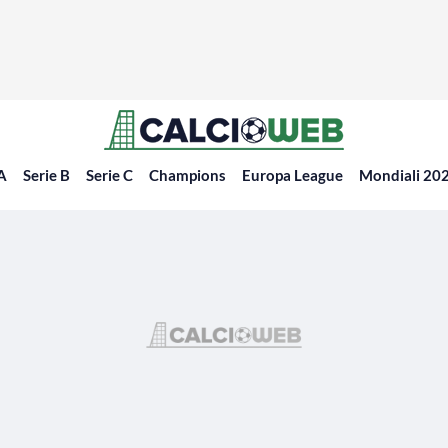
 A
Serie B
Serie C
Champions
Europa League
Mondiali 20