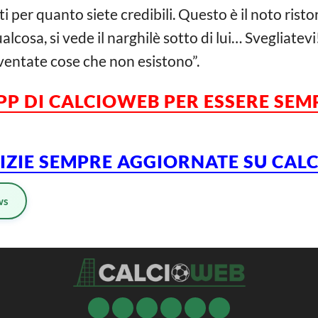
 per quanto siete credibili. Questo è il noto rist
lcosa, si vede il narghilè sotto di lui… Svegliatev
nventate cose che non esistono”.
APP DI CALCIOWEB PER ESSERE SE
TIZIE SEMPRE AGGIORNATE SU CAL
ws