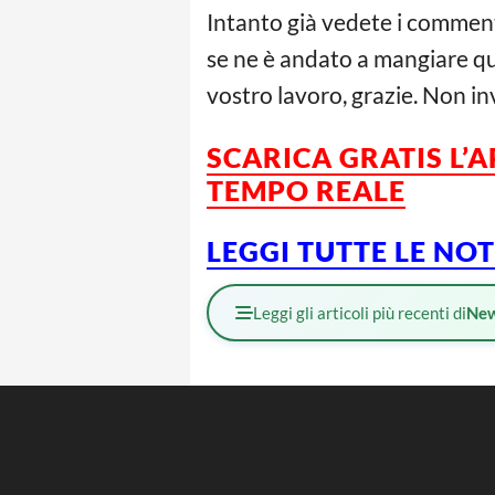
Intanto già vedete i commenti
se ne è andato a mangiare qua
vostro lavoro, grazie. Non i
SCARICA GRATIS L’
TEMPO REALE
LEGGI TUTTE LE NO
Leggi gli articoli più recenti di
Ne