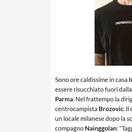
Sono ore caldissime in casa
I
essere risucchiato fuori dal
Parma
. Nel frattempo la diri
centrocampista
Brozovic
. I
un locale milanese dopo la sc
compagno
Nainggolan
: “Ta