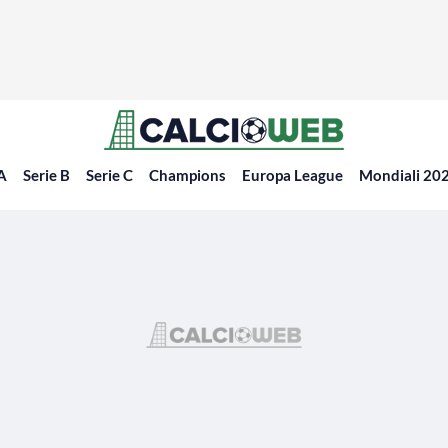
 A
Serie B
Serie C
Champions
Europa League
Mondiali 20