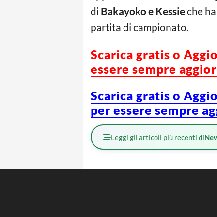
di
Bakayoko e Kessie
che han
partita di campionato.
Scarica gratis o Aggi
essere sempre aggiorn
Scarica gratis o Aggi
per essere sempre agg
Leggi gli articoli più recenti di
Ne