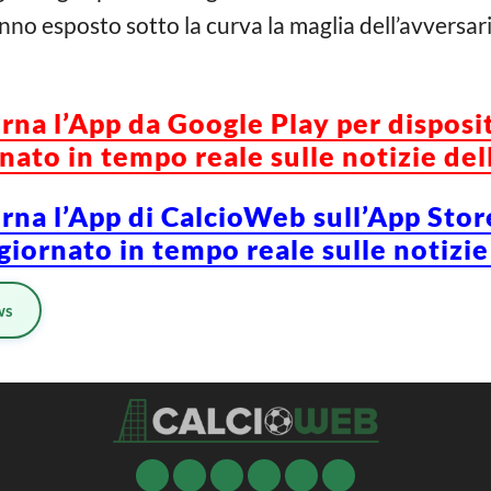
no esposto sotto la curva la maglia dell’avversari
orna l’App da Google Play per disposi
ato in tempo reale sulle notizie del
orna l’App di CalcioWeb sull’App Stor
iornato in tempo reale sulle notizie
ws