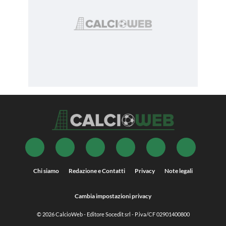
Chi siamo
Redazione e Contatti
Privacy
Note legali
Cambia impostazioni privacy
© 2026
CalcioWeb
- Editore Socedit srl - P.iva/CF 02901400800