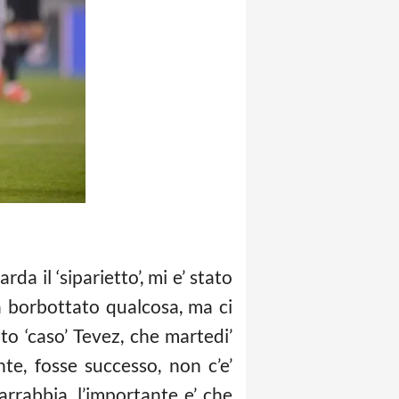
a il ‘siparietto’, mi e’ stato
a borbottato qualcosa, ma ci
to ‘caso’ Tevez, che martedi’
e, fosse successo, non c’e’
rrabbia, l’importante e’ che