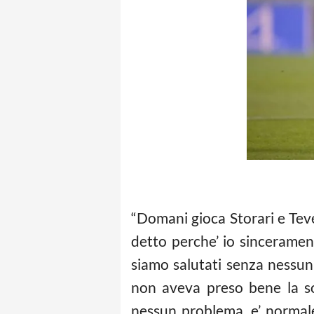
“Domani gioca Storari e Tevez
detto perche’ io sinceramen
siamo salutati senza nessun 
non aveva preso bene la so
nessun problema, e’ normale