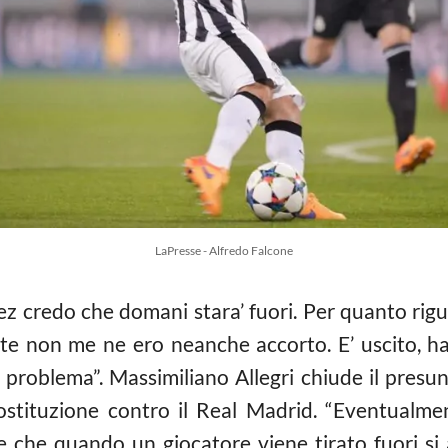
LaPresse - Alfredo Falcone
 credo che domani stara’ fuori. Per quanto riguard
te non me ne ero neanche accorto. E’ uscito, h
problema”. Massimiliano Allegri chiude il presun
stituzione contro il Real Madrid. “Eventualment
 che quando un giocatore viene tirato fuori si a