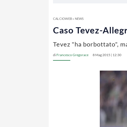
CALCIOWEB
»
NEWS
Caso Tevez-Allegri
Tevez "ha borbottato", m
di
Francesco Gregorace
8 Mag 2015 | 12:30