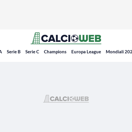
 A
Serie B
Serie C
Champions
Europa League
Mondiali 20