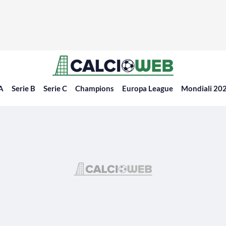
 A
Serie B
Serie C
Champions
Europa League
Mondiali 20