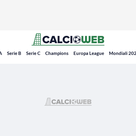
 A
Serie B
Serie C
Champions
Europa League
Mondiali 20