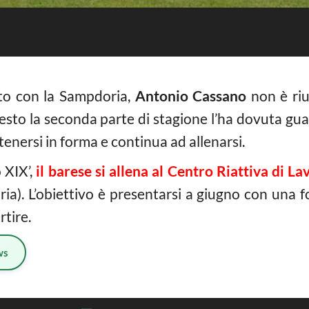
tto con la Sampdoria,
Antonio Cassano
non è riu
esto la seconda parte di stagione l’ha dovuta guar
tenersi in forma e continua ad allenarsi.
 XIX’,
il barese si allena al Centro Riattiva di 
ria). L’obiettivo è presentarsi a giugno con una 
rtire.
ws