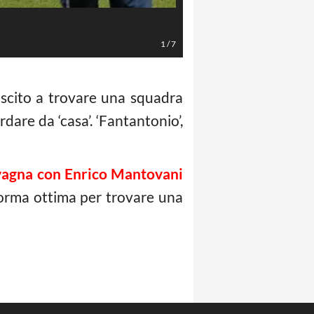
Cassano (LaPresse - P.G.)
1
/
7
scito a trovare una squadra
dare da ‘casa’. ‘Fantantonio’,
Lavagna con Enrico Mantovani
forma ottima per trovare una