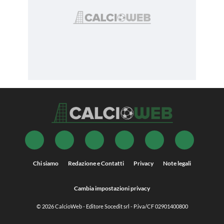
Chi siamo
Redazione e Contatti
Privacy
Note legali
Cambia impostazioni privacy
© 2026
CalcioWeb
- Editore Socedit srl - P.iva/CF 02901400800