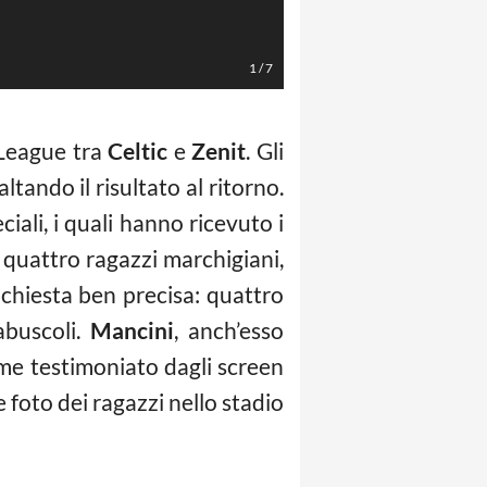
1
/
7
 League tra
Celtic
e
Zenit
. Gli
ltando il risultato al ritorno.
iali, i quali hanno ricevuto i
n quattro ragazzi marchigiani,
ichiesta ben precisa: quattro
abuscoli.
Mancini
, anch’esso
ome testimoniato dagli screen
e foto dei ragazzi nello stadio