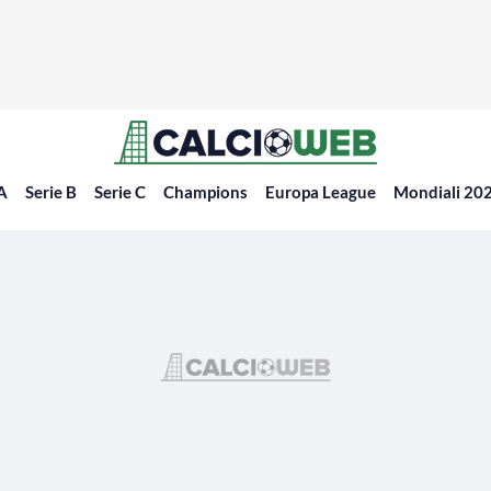
 A
Serie B
Serie C
Champions
Europa League
Mondiali 20