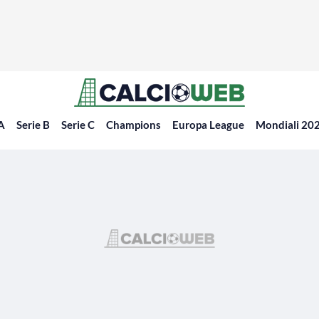
 A
Serie B
Serie C
Champions
Europa League
Mondiali 20