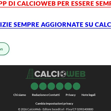
APP DI CALCIOWEB PER ESSERE SE
TIZIE SEMPRE AGGIORNATE SU CAL
ws
Chi siamo
Redazione e Contatti
Privacy
Note legali
Cambia impostazioni privacy
© 2026
CalcioWeb
- Editore Socedit srl - P.iva/CF 02901400800