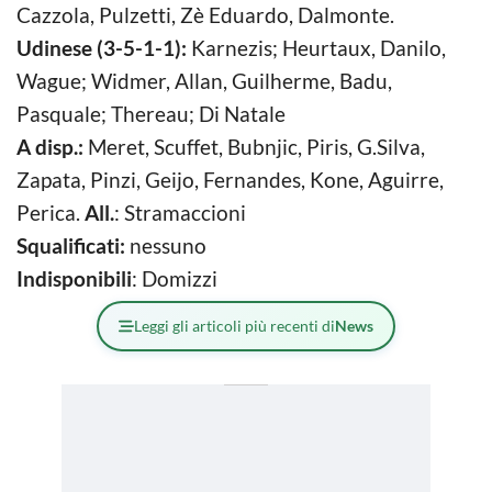
Cazzola, Pulzetti, Zè Eduardo, Dalmonte.
Udinese (3-5-1-1):
Karnezis; Heurtaux, Danilo,
Wague; Widmer, Allan, Guilherme, Badu,
Pasquale; Thereau; Di Natale
A disp.:
Meret, Scuffet, Bubnjic, Piris, G.Silva,
Zapata, Pinzi, Geijo, Fernandes, Kone, Aguirre,
Perica.
All.
: Stramaccioni
Squalificati:
nessuno
Indisponibili
: Domizzi
Leggi gli articoli più recenti di
News