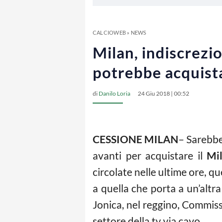
CALCIOWEB
»
NEWS
Milan, indiscrezi
potrebbe acquist
di
Danilo Loria
24 Giu 2018 | 00:52
CESSIONE MILAN
– Sarebb
avanti per acquistare il
Mi
circolate nelle ultime ore, qu
a quella che porta a un’altra
Jonica, nel reggino, Commisso
settore della tv via cavo.