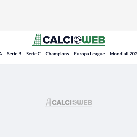
 A
Serie B
Serie C
Champions
Europa League
Mondiali 20