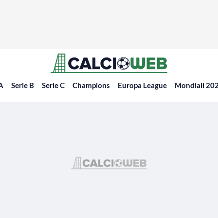
 A
Serie B
Serie C
Champions
Europa League
Mondiali 20