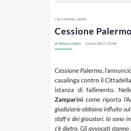
CALCIOWEB
»
NEWS
Cessione Palermo,
di
Stefano Vitetta
21 Nov 2017 | 12:48
Cessione Palermo, l’annuncio
casalinga contro il Cittadell
istanza di fallimento. Ne
Zamparini
come riporta l’A
giudiziarie abbiano influito su
staff e dei giocatori. Io sono
c’è dietro. Gli avvocati stann