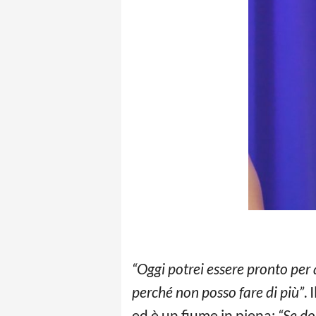
“Oggi potrei essere pronto per
perché non posso fare di più”
.
ed è un fiume in piena:
“Se do