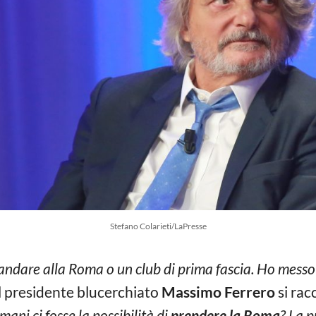
Stefano Colarieti/LaPresse
 andare alla Roma o un club di prima fascia. Ho messo
 Il presidente blucerchiato
Massimo Ferrero
si rac
mani ci fosse la possibilità di
prender
e la Roma
? La p