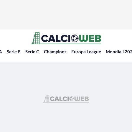
 A
Serie B
Serie C
Champions
Europa League
Mondiali 20