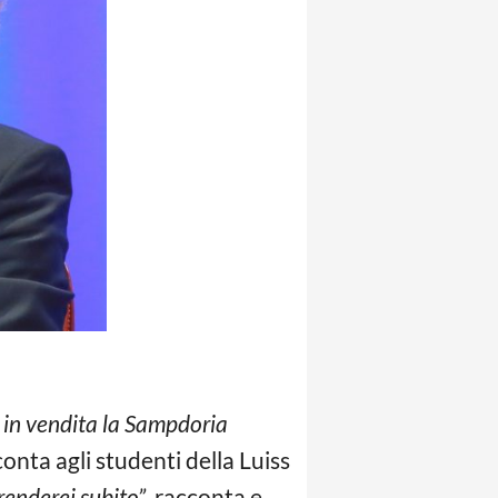
 in vendita la Sampdoria
conta agli studenti della Luiss
renderei subito”
, racconta e