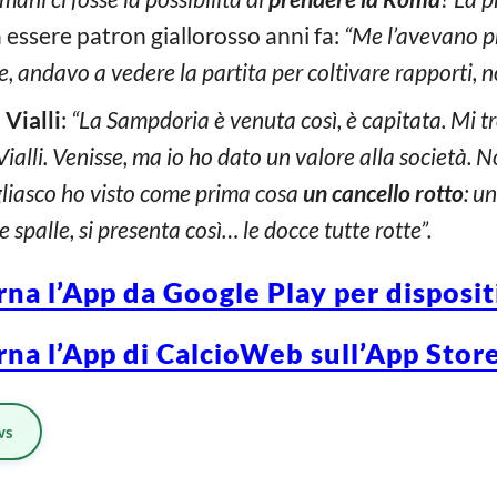
 essere patron giallorosso anni fa:
“Me l’avevano pr
, andavo a vedere la partita per coltivare rapporti, no
 Vialli
:
“La Sampdoria è venuta così, è capitata. Mi t
ialli. Venisse, ma io ho dato un valore alla società. N
liasco ho visto come prima cosa
un cancello rotto
: u
 spalle, si presenta così… le docce tutte rotte”.
rna l’App da Google Play per disposi
rna l’App di CalcioWeb sull’App Store
ws