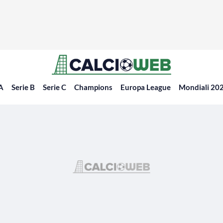
 A
Serie B
Serie C
Champions
Europa League
Mondiali 20