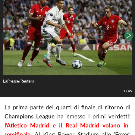
LaPresse/Reuters
L
1
/
45
La prima parte dei quarti di finale di ritorno di
Champions League
ha emesso i primi verdetti:
l’Atletico Madrid e il Real Madrid volano in
semifinale
. Al King Power Stadium alle ‘Foxes’