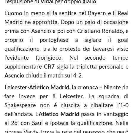
l’espulsione di
Vidal
per doppio giallo.
L’uomo in meno si fa sentire nel Bayern e il Real
Madrid ne approfitta. Dopo un paio di occasione
prima con Asencio e poi con Cristiano Ronaldo, è
proprio il portoghese a siglare il goal
qualificazione, tra le proteste dei bavaresi visto
l’evidente fuorigioco. Nel secondo tempo
supplementare
CR7
sigla la tripletta personale e
Asencio
chiude il match sul 4-2.
Leicester-Atletico Madrid, la cronaca
– Niente da
fare invece per il
Leicester
. La squadra di
Shakespeare non è riuscita a ribaltare l’1-0
dell’andata. L’
Atletico Madrid
passa in vantaggio
al 26′ con Saul e ipoteca la qualificazione. Nella
ripresa Vardy trova la rete del pareggio che però