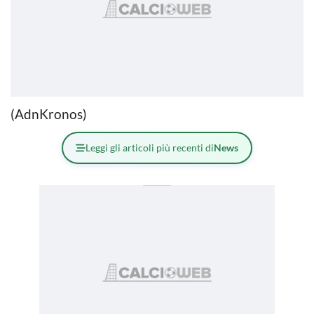
(AdnKronos)
Leggi gli articoli più recenti di
News