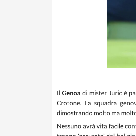
Il
Genoa
di mister Juric è pa
Crotone. La squadra genove
dimostrando molto ma molto 
Nessuno avrà vita facile con
troppo ‘oscurata’ dal bel g