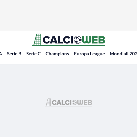
 A
Serie B
Serie C
Champions
Europa League
Mondiali 20