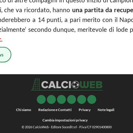
i, che va ricordato, hanno
una partita da recup
 fionderebbero a 14 punti, a pari merito con il
zialmente’ secondo dunque, meritevole di lode pe
c
.
ws
Chi siamo
Redazione e Contatti
Privacy
Note legali
Cambia impostazioni privacy
© 2026
CalcioWeb
- Editore Socedit srl - P.iva/CF 02901400800