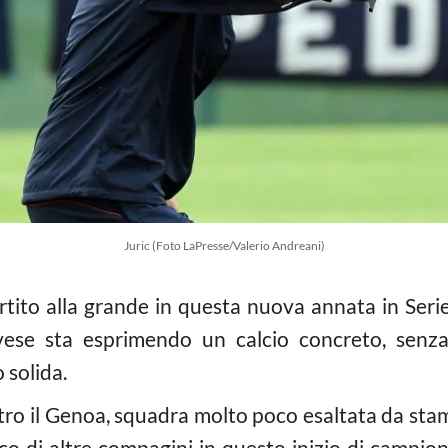
Juric (Foto LaPresse/Valerio Andreani)
rtito alla grande in questa nuova annata in Serie 
se sta esprimendo un calcio concreto, senza a
solida.
tro il Genoa, squadra molto poco esaltata da stamp
ioco di altre compagini in questo inizio di campi