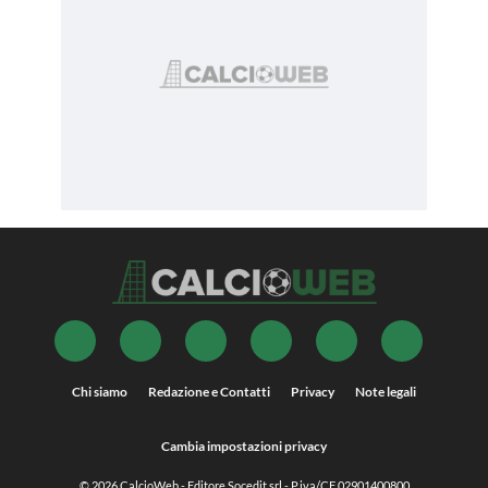
Chi siamo
Redazione e Contatti
Privacy
Note legali
Cambia impostazioni privacy
© 2026
CalcioWeb
- Editore Socedit srl - P.iva/CF 02901400800