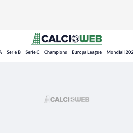
 A
Serie B
Serie C
Champions
Europa League
Mondiali 20