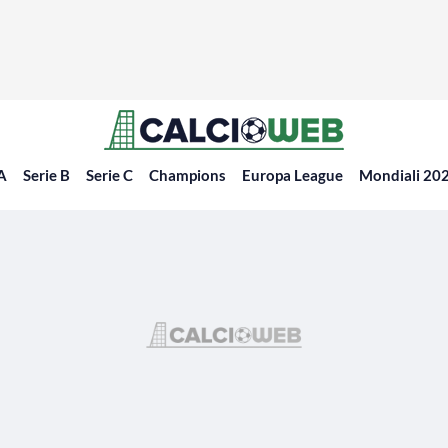
 A
Serie B
Serie C
Champions
Europa League
Mondiali 20