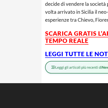
decide di vendere la società
volta arrivato in Sicilia il n
esperienze tra Chievo, Fiore
SCARICA GRATIS L’
A
TEMPO REALE
LEGGI TUTTE LE NO
Leggi gli articoli più recenti di
Ne