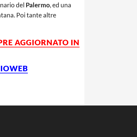
onario del
Palermo
, ed una
ntana. Poi tante altre
MPRE AGGIORNATO IN
LCIOWEB