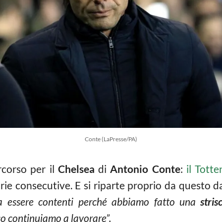
Conte (LaPresse/PA)
rcorso per il
Chelsea
di
Antonio Conte
:
il Tott
torie consecutive. E si riparte proprio da questo d
a essere contenti perché abbiamo fatto una
stris
o continuiamo a lavorare”.