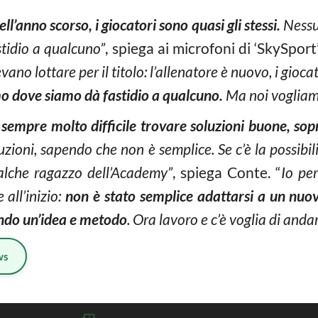
l’anno scorso, i giocatori sono quasi gli stessi.
Nessu
stidio a qualcuno”
, spiega ai microfoni di ‘SkySport
no lottare per il titolo: l’allenatore è nuovo, i giocato
amo dove siamo dà fastidio a qualcuno.
Ma noi vogliamo
 sempre molto difficile trovare soluzioni buone, sop
uzioni, sapendo che non è semplice. Se c’è la possibil
alche ragazzo dell’Academy”
, spiega Conte. “
Io pe
 all’inizio:
non è stato semplice adattarsi a un nuo
ando un’idea e metodo
. Ora lavoro e c’è voglia di anda
ws