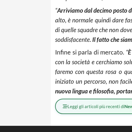
“
Arriviamo dal decimo posto del
alto, è normale quindi dare fa
di quelle squadre che non doveva
soddisfacente.
Il fatto che si
Infine si parla di mercato.
“
È
con la società e cerchiamo sol
faremo con questa rosa o qu
iniziato un percorso, non facile
nuova lingua e filosofia, port
Leggi gli articoli più recenti di
Ne