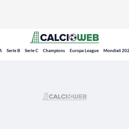
 A
Serie B
Serie C
Champions
Europa League
Mondiali 20