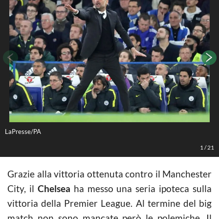
LaPresse/PA
L
1
/
21
Grazie alla vittoria ottenuta contro il Manchester
City, il
Chelsea
ha messo una seria ipoteca sulla
vittoria della Premier League. Al termine del big
match non sono mancate però le polemiche. Il