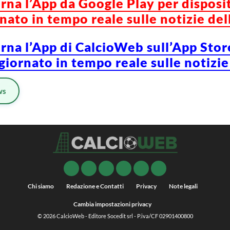
orna l’App da Google Play per disposi
ato in tempo reale sulle notizie del
orna l’App di CalcioWeb sull’App Stor
iornato in tempo reale sulle notizie
ws
Chi siamo
Redazione e Contatti
Privacy
Note legali
Cambia impostazioni privacy
© 2026
CalcioWeb
- Editore Socedit srl - P.iva/CF 02901400800