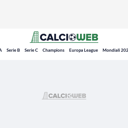
 A
Serie B
Serie C
Champions
Europa League
Mondiali 20