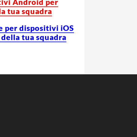
tivi Android per
la tua squadra
e per dispositivi iOS
 della tua squadra