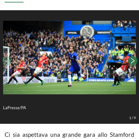
LaPresse/PA
L
1
/
9
Ci sia aspettava una grande gara allo Stamford