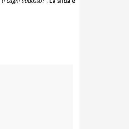
ti caghi addosso?”
.
La sfida è