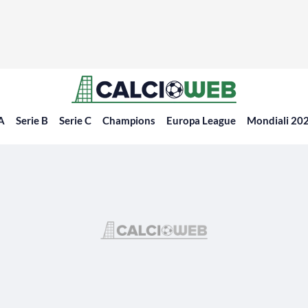
 A
Serie B
Serie C
Champions
Europa League
Mondiali 20