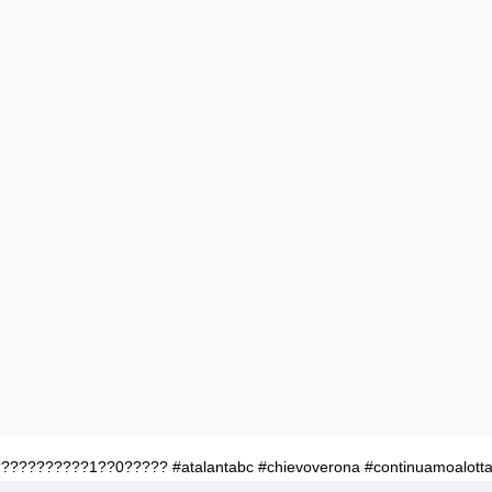
 ???????????1??0????? #atalantabc #chievoverona #continuamoalottar