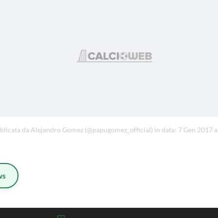
blicata da Alejandro Gomez (@papugomez_official) in data: 7 Gen 2017 a
ws