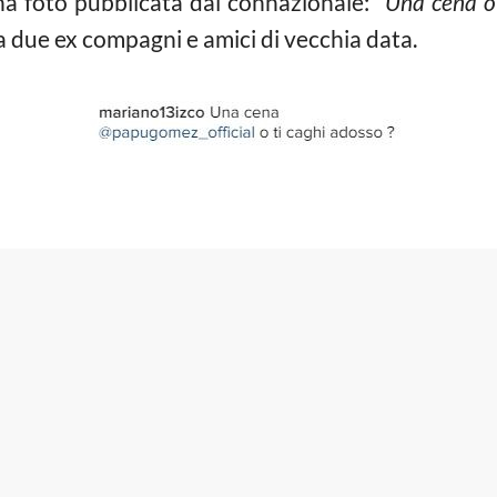
na foto pubblicata dal connazionale:
“Una cena o 
ra due ex compagni e amici di vecchia data.